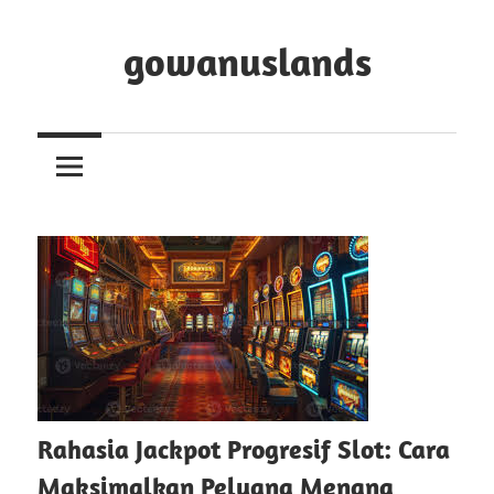
Skip
to
gowanuslands
content
Situs
Game
Online
dengan
Peluang
Menang
Mudah
dan
Jackpot
Terjamin
Rahasia Jackpot Progresif Slot: Cara
Maksimalkan Peluang Menang