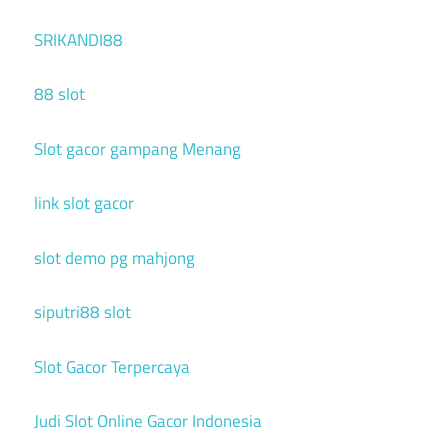
SRIKANDI88
88 slot
Slot gacor gampang Menang
link slot gacor
slot demo pg mahjong
siputri88 slot
Slot Gacor Terpercaya
Judi Slot Online Gacor Indonesia