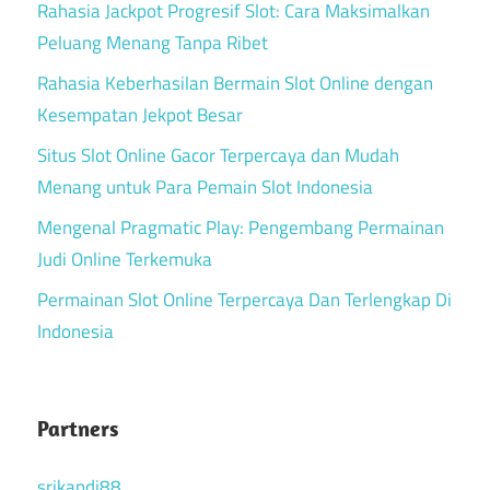
Rahasia Jackpot Progresif Slot: Cara Maksimalkan
Peluang Menang Tanpa Ribet
Rahasia Keberhasilan Bermain Slot Online dengan
Kesempatan Jekpot Besar
Situs Slot Online Gacor Terpercaya dan Mudah
Menang untuk Para Pemain Slot Indonesia
Mengenal Pragmatic Play: Pengembang Permainan
Judi Online Terkemuka
Permainan Slot Online Terpercaya Dan Terlengkap Di
Indonesia
Partners
srikandi88