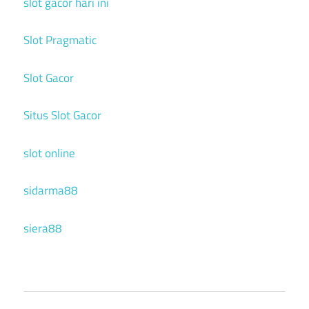
slot gacor hari ini
Slot Pragmatic
Slot Gacor
Situs Slot Gacor
slot online
sidarma88
siera88