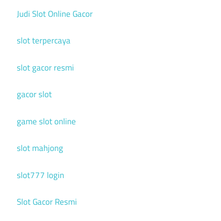
Judi Slot Online Gacor
slot terpercaya
slot gacor resmi
gacor slot
game slot online
slot mahjong
slot777 login
Slot Gacor Resmi