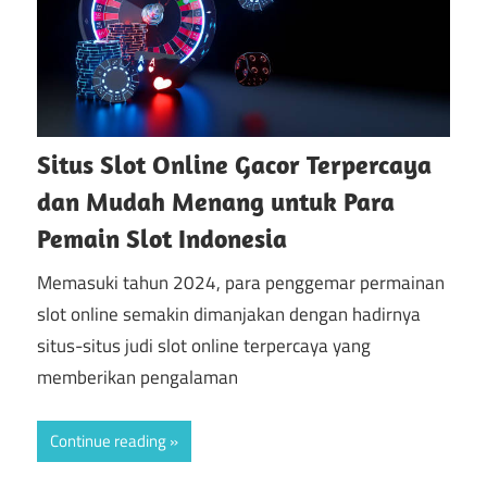
Situs Slot Online Gacor Terpercaya
dan Mudah Menang untuk Para
Pemain Slot Indonesia
Memasuki tahun 2024, para penggemar permainan
slot online semakin dimanjakan dengan hadirnya
situs-situs judi slot online terpercaya yang
memberikan pengalaman
Continue reading